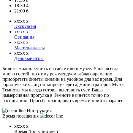
17:30
8
18:30
4
21:00
6
xx:xx
x
Экскурсия
xx:xx
x
Свидания
xx:xx
x
Мастер-классы
xx:xx
x
Деловые игры
Билеты можно купить на сайте или в музее. У нас всегда
много гостей, поэтому рекомендуем заблаговременно
приобретать билеты онлайн на удобное для вас время. Для
юридических лиц по запросу через администраторов Музея
Темноты мы всегда готовы выставить счет. Ваша
иммерсивная прогулка в Темноте начнется точно по
расписанию. Просьба планировать время и прийти заранее.
Инструкция
Время посещения
xx:xx
x
Время
Доступно мест