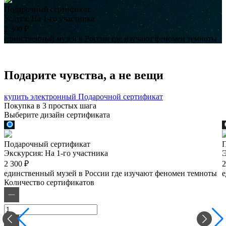
Подарочный сертификат
Услуга:
На 1-го участника
2 300
₽
единственный музей в России где изучают феномен темноты
Подарите чувства, а не вещи
купить электронный Подарочной сертификат
Покупка в 3 простых шага
Выберите дизайн сертификата
Подарочный сертификат
Экскурсия:
На 1-го участника
2 300 ₽
2
единственный музей в России где изучают феномен темноты
е
Количество сертификатов