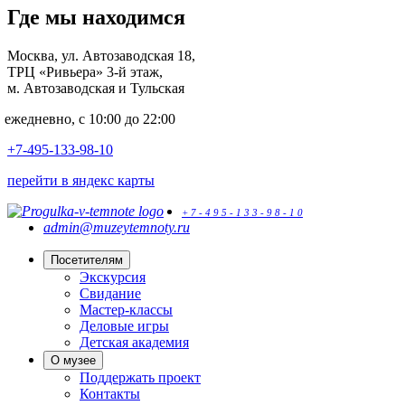
Где мы находимся
Москва, ул. Автозаводская 18,
ТРЦ «Ривьера» 3-й этаж,
м. Автозаводская и Тульская
ежедневно, с 10:00 до 22:00
+7-495-133-98-10
перейти в яндекс карты
+
7
-
4
9
5
-
1
3
3
-
9
8
-
1
0
admin@muzeytemnoty.ru
Посетителям
Экскурсия
Свидание
Мастер-классы
Деловые игры
Детская академия
О музее
Поддержать проект
Контакты