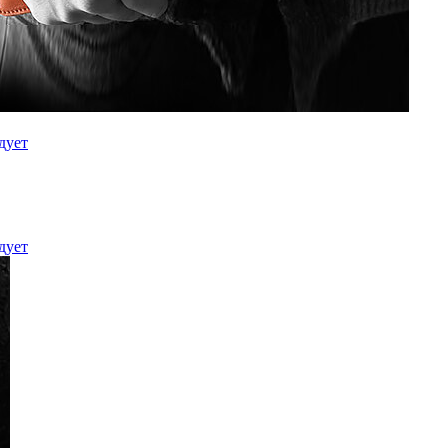
дует
дует