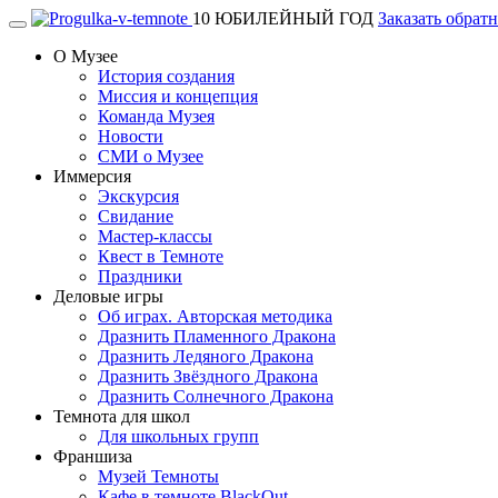
10 ЮБИЛЕЙНЫЙ ГОД
Заказать обрат
О Музее
История создания
Миссия и концепция
Команда Музея
Новости
СМИ о Музее
Иммерсия
Экскурсия
Свидание
Мастер-классы
Квест в Темноте
Праздники
Деловые игры
Об играх. Авторская методика
Дразнить Пламенного Дракона
Дразнить Ледяного Дракона
Дразнить Звёздного Дракона
Дразнить Солнечного Дракона
Темнота для школ
Для школьных групп
Франшиза
Музей Темноты
Кафе в темноте BlackOut