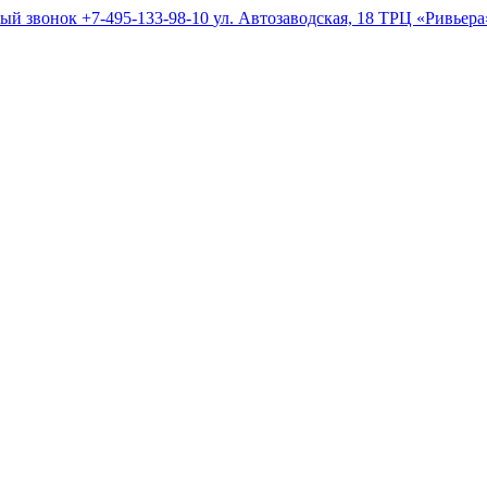
ный звонок
+7-495-133-98-10
ул. Автозаводская, 18 ТРЦ «Ривьер