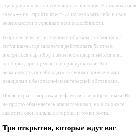
сценарию и искать неочевидные решения. Но главная цель
здесь — не «пройти квест», а исследовать себя и свои
возможности в условиях неопределённости.
В процессе вы естественным образом столкнётесь с
ситуациями, где захочется действовать быстрее,
довериться партнёру, найти нестандартный ход или,
наоборот, притормозить и прислушаться. Это
возможность понаблюдать за своими привычными
реакциями в безопасной и интересной обстановке.
После игры — короткая рефлексия с игропрактиком. Вы
не просто обменяетесь впечатлениями, но и сможете
заметить свои сильные стороны и точки роста.
Три открытия, которые ждут вас