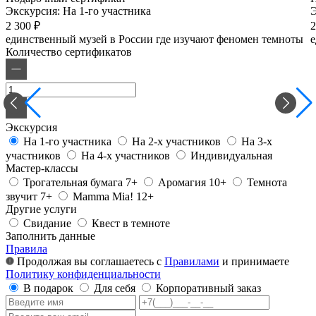
Экскурсия:
На 1-го участника
2 300 ₽
2
единственный музей в России где изучают феномен темноты
е
Количество сертификатов
Экскурсия
На 1-го участника
На 2-х участников
На 3-х
участников
На 4-х участников
Индивидуальная
Мастер-классы
Трогательная бумага 7+
Аромагия 10+
Темнота
звучит 7+
Mamma Mia! 12+
Другие услуги
Свидание
Квест в темноте
Заполнить данные
Правила
Продолжая вы соглашаетесь с
Правилами
и принимаете
Политику конфиденциальности
В подарок
Для себя
Корпоративный заказ